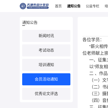
首页
通知公告
公益专栏
培
通知公告
新闻时讯
各位学员：
“薪火相
考试动态
位老师献上崇
一、征集
培训通知
以“师友
二 、作
会员活动通知
（一）文
（二）书
（三）摄
优秀论文评选
（四）音
三、征集