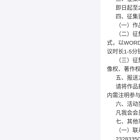
即日起至2
四、征集
（一）作
（二）征
式，以WOR
议时长1-5
（三）征
像权、著作
五、报送
请将作品报
内需注明参
六、活动
凡我会会
七、其他
（一）联
23283