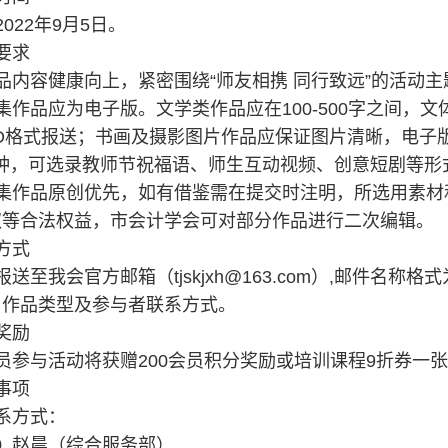
022年9月5日。
要求
品内容健康向上，紧密围绕“师友相携 同行致远”的活动主
集作品应为电子版。文学类作品应在100-500字之间，
D格式报送；书画及摄影图片作品应保证图片清晰，电子
分钟，可选录教师节祝福语、师生互动视频、创意短剧等形
集作品原创优先，如有借鉴需在提交时注明，所选用素材
权等合法权益，市会计学会可对部分作品进行二次编辑。
方式
送至我会官方邮箱（tjskjxh@163.com）,邮件名称格
与作品类型及参与者联系方式。
奖励
员参与活动将获赠200会员积分奖励或培训课程9折券一
事项
系方式：
350 赵晨（综合服务部）